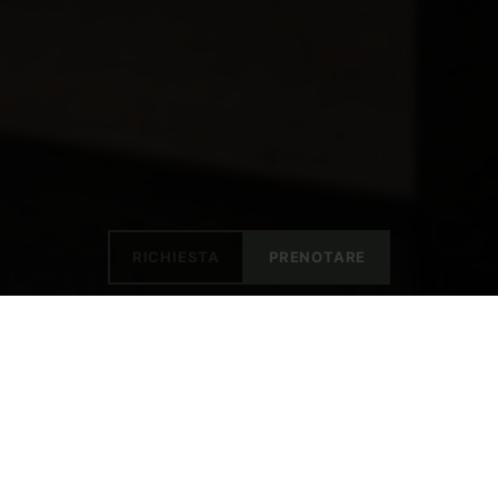
RICHIESTA
PRENOTARE
Scoprite le offerte "Sole"
per la vostra vacanza a
Vipiteno!
Alloggiare in un ambiente di alta qualità a
condizioni speciali: chi non lo vorrebbe? Forse