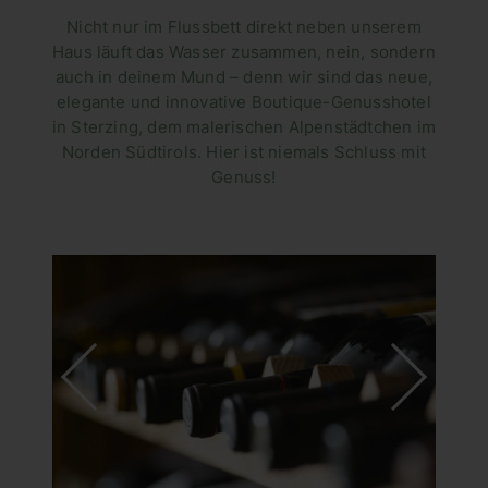
Nicht nur im Flussbett direkt neben unserem
Haus läuft das Wasser zusammen, nein, sondern
auch in deinem Mund – denn wir sind das neue,
elegante und innovative Boutique-Genusshotel
in Sterzing, dem malerischen Alpenstädtchen im
Norden Südtirols. Hier ist niemals Schluss mit
Genuss!