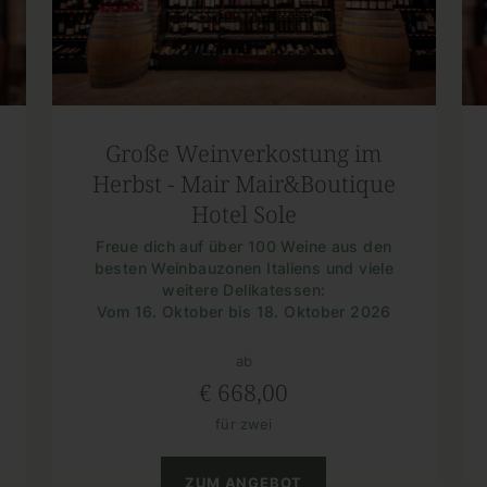
Winzertage
Gratis Verkostung im Mair Mair
Wann? Jeden Samstag im September!
Im Herbst wechseln die Blätter die Farben,
wir wechseln die Gläser.
ab
€ 149,00
für zwei
ZUM ANGEBOT